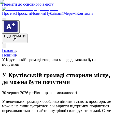
Перейти до основного вмісту
Про нас
Проєкти
Новини
Публікації
Мережі
Контакти
ПІДТРИМАТИ
Головна
/
Новини
/
У Крутівській громаді створили місце, де можна бути
почутими
У Крутівській громаді створили місце,
де можна бути почутими
30 червня 2026 р.
•
Рівні права і можливості
У невеликих громадах особливо цінними стають простори, де
можна не лише зустрітися, а й відчути підтримку, поділитися
переживаннями та знайти внутрішні сили рухатися далі. Саме