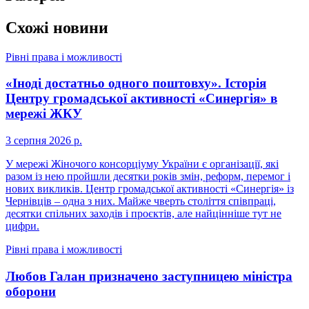
Схожі новини
Рівні права і можливості
«Іноді достатньо одного поштовху». Історія
Центру громадської активності «Синергія» в
мережі ЖКУ
3 серпня 2026 р.
У мережі Жіночого консорціуму України є організації, які
разом із нею пройшли десятки років змін, реформ, перемог і
нових викликів. Центр громадської активності «Синергія» із
Чернівців – одна з них. Майже чверть століття співпраці,
десятки спільних заходів і проєктів, але найцінніше тут не
цифри.
Рівні права і можливості
Любов Галан призначено заступницею міністра
оборони