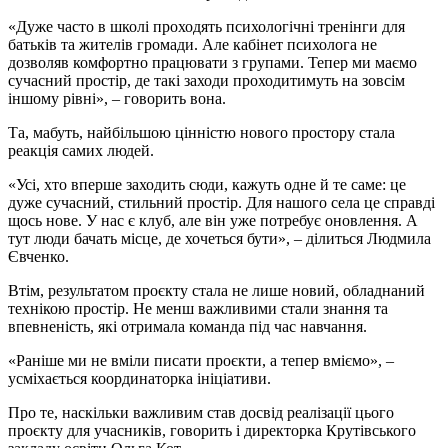
«Дуже часто в школі проходять психологічні тренінги для
батьків та жителів громади. Але кабінет психолога не
дозволяв комфортно працювати з групами. Тепер ми маємо
сучасний простір, де такі заходи проходитимуть на зовсім
іншому рівні», – говорить вона.
Та, мабуть, найбільшою цінністю нового простору стала
реакція самих людей.
«Усі, хто вперше заходить сюди, кажуть одне й те саме: це
дуже сучасний, стильний простір. Для нашого села це справді
щось нове. У нас є клуб, але він уже потребує оновлення. А
тут люди бачать місце, де хочеться бути», – ділиться Людмила
Євченко.
Втім, результатом проєкту стала не лише новий, обладнаний
технікою простір. Не менш важливими стали знання та
впевненість, які отримала команда під час навчання.
«Раніше ми не вміли писати проєкти, а тепер вміємо», –
усміхається координаторка ініціативи.
Про те, наскільки важливим став досвід реалізації цього
проєкту для учасників, говорить і директорка Крутівського