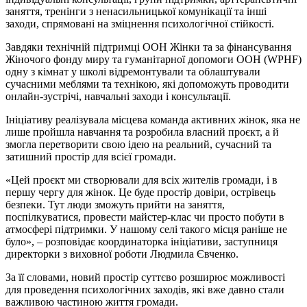
заняття, тренінги з ненасильницької комунікації та інші
заходи, спрямовані на зміцнення психологічної стійкості.
Завдяки технічній підтримці ООН Жінки та за фінансування
Жіночого фонду миру та гуманітарної допомоги ООН (WPHF)
одну з кімнат у школі відремонтували та облаштували
сучасними меблями та технікою, які допоможуть проводити
онлайн-зустрічі, навчальні заходи і консультації.
Ініціативу реалізувала місцева команда активних жінок, яка не
лише пройшла навчання та розробила власний проєкт, а й
змогла перетворити свою ідею на реальний, сучасний та
затишний простір для всієї громади.
«Цей проєкт ми створювали для всіх жителів громади, і в
першу чергу для жінок. Це буде простір довіри, острівець
безпеки. Тут люди зможуть прийти на заняття,
поспілкуватися, провести майстер-клас чи просто побути в
атмосфері підтримки. У нашому селі такого місця раніше не
було», – розповідає координаторка ініціативи, заступниця
директорки з виховної роботи Людмила Євченко.
За її словами, новий простір суттєво розширює можливості
для проведення психологічних заходів, які вже давно стали
важливою частиною життя громади.