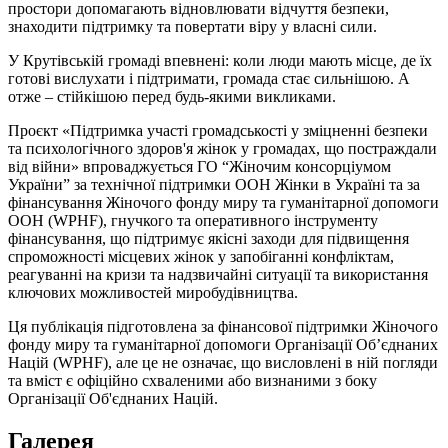
простори допомагають відновлювати відчуття безпеки,
знаходити підтримку та повертати віру у власні сили.
У Крутівській громаді впевнені: коли люди мають місце, де їх
готові вислухати і підтримати, громада стає сильнішою. А
отже – стійкішою перед будь-якими викликами.
Проєкт «Підтримка участі громадськості у зміцненні безпеки
та психологічного здоров'я жінок у громадах, що постраждали
від війни» впроваджується ГО “Жіночим консорціумом
України” за технічної підтримки ООН Жінки в Україні та за
фінансування Жіночого фонду миру та гуманітарної допомоги
ООН (WPHF), гнучкого та оперативного інструменту
фінансування, що підтримує якісні заходи для підвищення
спроможності місцевих жінок у запобіганні конфліктам,
реагуванні на кризи та надзвичайні ситуації та використання
ключових можливостей миробудівництва.
Ця публікація підготовлена за фінансової підтримки Жіночого
фонду миру та гуманітарної допомоги Організації Об’єднаних
Націй (WPHF), але це не означає, що висловлені в ній погляди
та вміст є офіційно схваленими або визнаними з боку
Організації Об'єднаних Націй.
Галерея