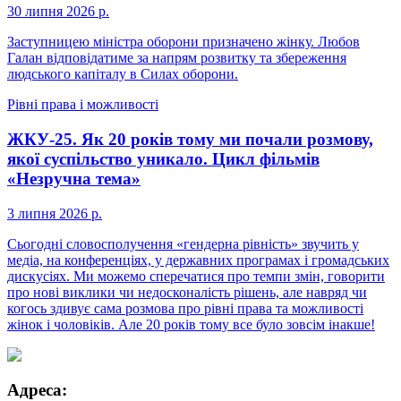
30 липня 2026 р.
Заступницею міністра оборони призначено жінку. Любов
Галан відповідатиме за напрям розвитку та збереження
людського капіталу в Силах оборони.
Рівні права і можливості
ЖКУ-25. Як 20 років тому ми почали розмову,
якої суспільство уникало. Цикл фільмів
«Незручна тема»
3 липня 2026 р.
Сьогодні словосполучення «гендерна рівність» звучить у
медіа, на конференціях, у державних програмах і громадських
дискусіях. Ми можемо сперечатися про темпи змін, говорити
про нові виклики чи недосконалість рішень, але навряд чи
когось здивує сама розмова про рівні права та можливості
жінок і чоловіків. Але 20 років тому все було зовсім інакше!
Адреса: