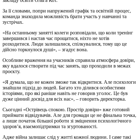
закладу освіти Ольга Кот.
За її словами, попри напружений графік та освітній процес,
команда знаходила можливість брати участь у навчанні та
зустрічах.
«На останньому занятті колеги розповідали, що коли тренінг
завершився і настав час прощатися, ніхто не хотів
розходитися. Люди залишалися, спілкувалися, тому що це
дійсно торкнулося душі», – згадує вона.
Особливе враження на учасників справила атмосфера довіри,
яку вдалося створити під час занять, що проходили в межах
проєкту.
«Я думала, що не кожен зможе так відкритися. Але психологи
знайшли підхід до людей. Багато хто ділився особистими
історіями, про які раніше навіть не говорив уголос. Це був
дуже цінний досвід для всіх нас», – говорить директорка.
Сьогодні «Острівець спокою. Простір довіри» вже готовий
приймати відвідувачів. Але для громади це не фінальна точка,
а лише початок більшої роботи зі зміцнення психологічного
здоров’я, взаємопідтримки та згуртованості.
Адже війна залишає слід у житті кожної людини. І саме такі