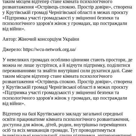
таким місцем відтепер стане кімната психологічного
розвантаження «Острівець спокою. Простір довіри», створена
у Крутівській громаді Чернігівської області в межах проєкту
«Підтримка участі громадськості у зміцненні безпеки та
психологічного здоров'я жінок у громадах, що постраждали
від війни».
Автор:
Жіночий консорціум України
Джерело:
https://wcu-network.org.ua/
У невеликих громадах особливо цінними стають простори, де
можна не лише зустрітися, а й відчути підтримку, поділитися
переживаннями та знайти внутрішні сили рухатися далі. Саме
таким місцем відтепер стане кімната психологічного
розвантаження «Острівець спокою. Простір довіри», створена
у Крутівській громаді Чернігівської області в межах проєкту
«Підтримка участі громадськості у зміцненні безпеки та
психологічного здоров'я жінок у громадах, що постраждали
від війни».
Відтепер на базі Крутівського закладу загальної середньої
освіти працюватиме кімната психологічного розвантаження,
доступна для жінок, дітей, родин, внутрішньо переміщених
осіб та всіх мешканців громади. Тут проводитимуться
індивідуальні консультації, групи підтримки, арттерапевтичні