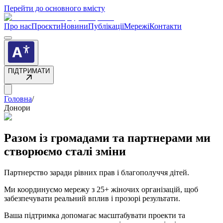
Перейти до основного вмісту
Про нас
Проєкти
Новини
Публікації
Мережі
Контакти
ПІДТРИМАТИ
Головна
/
Донори
Разом із громадами та партнерами ми
створюємо сталі зміни
Партнерство заради рівних прав і благополуччя дітей.
Ми координуємо мережу з
25+ жіночих організацій
, щоб
забезпечувати реальний вплив і прозорі результати.
Ваша підтримка допомагає масштабувати проекти та